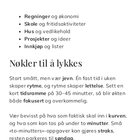
Regninger
og økonomi
Skole
og fritidsaktiviteter
Hus
og vedlikehold
Prosjekter
og ideer
Innkjøp
og lister
Nøkler til å lykkes
Start smått, men vær
jevn
. Én fast tid i uken
skaper
rytme
, og rytme skaper
lettelse
. Sett en
kort
tidsramme
på 30–45 minutter, så blir økten
både
fokusert
og overkommelig.
Vær bevisst på hva som faktisk skal inn i
kurven
,
og hva som kan tas på under to
minutter
. Små
«to-minutters»-oppgaver kan gjøres
straks
,
resten parkeres til
søndag
.