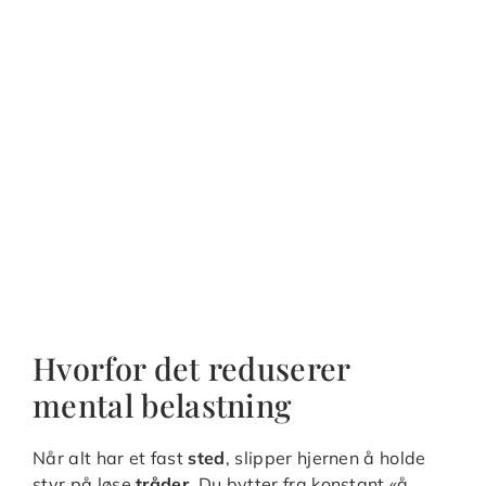
Hvorfor det reduserer
mental belastning
Når alt har et fast
sted
, slipper hjernen å holde
styr på løse
tråder
. Du bytter fra konstant «å