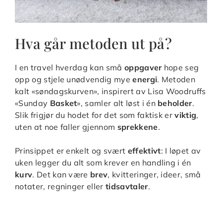
Hva går metoden ut på?
I en travel hverdag kan små
oppgaver
hope seg
opp og stjele unødvendig mye
energi
. Metoden
kalt «søndagskurven», inspirert av Lisa Woodruffs
«Sunday
Basket
», samler alt løst i én
beholder
.
Slik frigjør du hodet for det som faktisk er
viktig
,
uten at noe faller gjennom
sprekkene
.
Prinsippet er enkelt og svært
effektivt
: I løpet av
uken legger du alt som krever en handling i én
kurv
. Det kan være
brev
, kvitteringer, ideer, små
notater, regninger eller
tidsavtaler
.