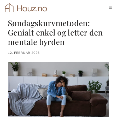
Hopp
ME
til
innhold
Søndagskurvmetoden:
Genialt enkel og letter den
mentale byrden
12. FEBRUAR 2026