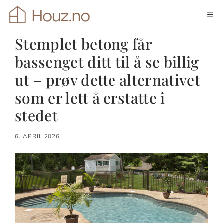
Hopp
ME
til
innhold
Stemplet betong får
bassenget ditt til å se billig
ut – prøv dette alternativet
som er lett å erstatte i
stedet
6. APRIL 2026