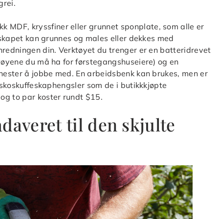
grei.
MDF, kryssfiner eller grunnet sponplate, som alle er
ge skapet kan grunnes og males eller dekkes med
nredningen din. Verktøyet du trenger er en batteridrevet
ktøyene du må ha for førstegangshuseiere) og en
ghester å jobbe med. En arbeidsbenk kan brukes, men er
e skoskuffeskaphengsler som de i butikkkjøpte
og to par koster rundt $15.
daveret til den skjulte