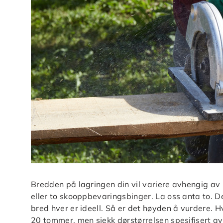
Bredden på lagringen din vil variere avhengig av 
eller to skooppbevaringsbinger. La oss anta to. D
bred hver er ideell. Så er det høyden å vurdere. Hv
20 tommer, men sjekk dørstørrelsen spesifisert av