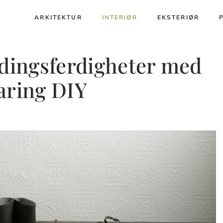
ARKITEKTUR
INTERIØR
EKSTERIØR
idingsferdigheter med
aring DIY