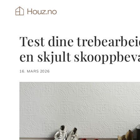
Hopp
til
innhold
Test dine trebearbe
en skjult skooppbev
16. MARS 2026