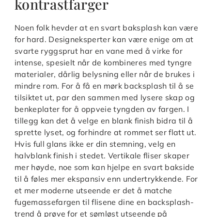
kontrastfarger
Noen folk hevder at en svart baksplash kan være
for hard. Designeksperter kan være enige om at
svarte ryggsprut har en vane med å virke for
intense, spesielt når de kombineres med tyngre
materialer, dårlig belysning eller når de brukes i
mindre rom. For å få en mørk backsplash til å se
tilsiktet ut, par den sammen med lysere skap og
benkeplater for å oppveie tyngden av fargen. I
tillegg kan det å velge en blank finish bidra til å
sprette lyset, og forhindre at rommet ser flatt ut.
Hvis full glans ikke er din stemning, velg en
halvblank finish i stedet. Vertikale fliser skaper
mer høyde, noe som kan hjelpe en svart bakside
til å føles mer ekspansiv enn undertrykkende. For
et mer moderne utseende er det å matche
fugemassefargen til flisene dine en backsplash-
trend å prøve for et sømløst utseende på