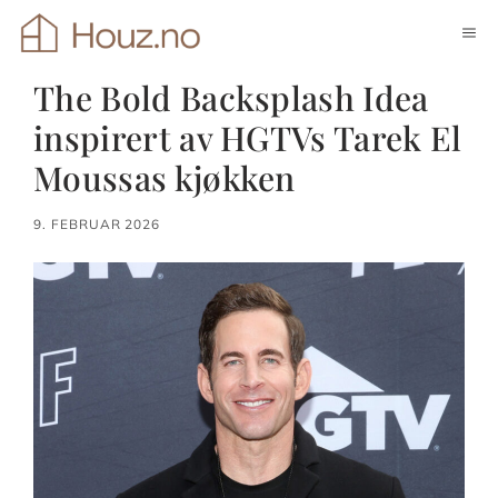
Hopp
ME
til
innhold
The Bold Backsplash Idea
inspirert av HGTVs Tarek El
Moussas kjøkken
9. FEBRUAR 2026