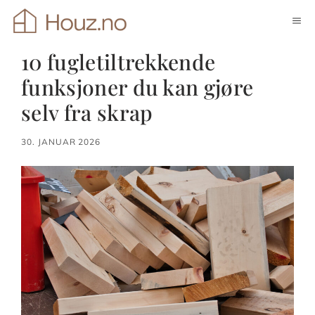
Hopp
ME
til
innhold
10 fugletiltrekkende
funksjoner du kan gjøre
selv fra skrap
30. JANUAR 2026