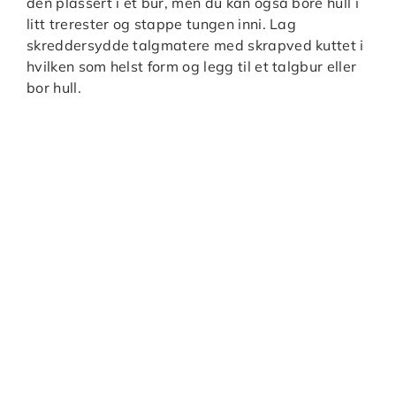
den plassert i et bur, men du kan også bore hull i
litt trerester og stappe tungen inni. Lag
skreddersydde talgmatere med skrapved kuttet i
hvilken som helst form og legg til et talgbur eller
bor hull.