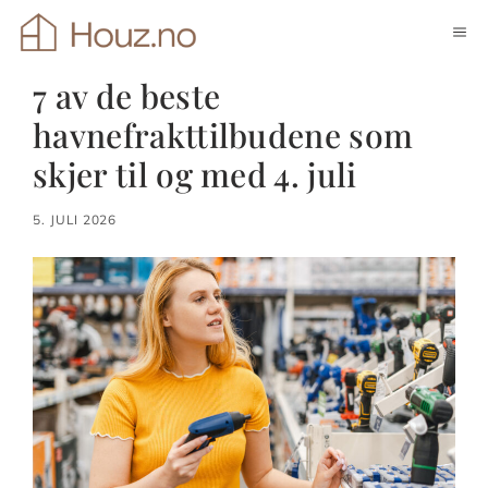
Hopp
ME
til
innhold
7 av de beste
havnefrakttilbudene som
skjer til og med 4. juli
5. JULI 2026