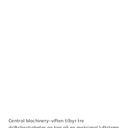
Central Machinery-viften tilbyr tre
driftshastigheter og kan nå en maksimal luftstrøm