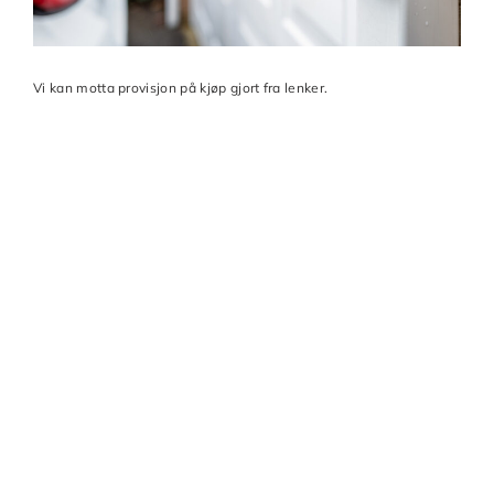
Vi kan motta provisjon på kjøp gjort fra lenker.