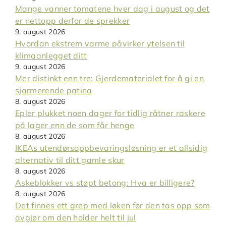
Mange vanner tomatene hver dag i august og det
er nettopp derfor de sprekker
9. august 2026
Hvordan ekstrem varme påvirker ytelsen til
klimaanlegget ditt
9. august 2026
Mer distinkt enn tre: Gjerdematerialet for å gi en
sjarmerende patina
8. august 2026
Epler plukket noen dager for tidlig råtner raskere
på lager enn de som får henge
8. august 2026
IKEAs utendørsoppbevaringsløsning er et allsidig
alternativ til ditt gamle skur
8. august 2026
Askeblokker vs støpt betong: Hva er billigere?
8. august 2026
Det finnes ett grep med løken før den tas opp som
avgjør om den holder helt til jul