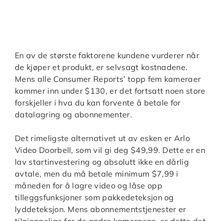
En av de største faktorene kundene vurderer når
de kjøper et produkt, er selvsagt kostnadene.
Mens alle Consumer Reports’ topp fem kameraer
kommer inn under $130, er det fortsatt noen store
forskjeller i hva du kan forvente å betale for
datalagring og abonnementer.
Det rimeligste alternativet ut av esken er Arlo
Video Doorbell, som vil gi deg $49,99. Dette er en
lav startinvestering og absolutt ikke en dårlig
avtale, men du må betale minimum $7,99 i
måneden for å lagre video og låse opp
tilleggsfunksjoner som pakkedeteksjon og
lyddeteksjon. Mens abonnementstjenester er
tilgjengelige for de andre kameraene, er dette det