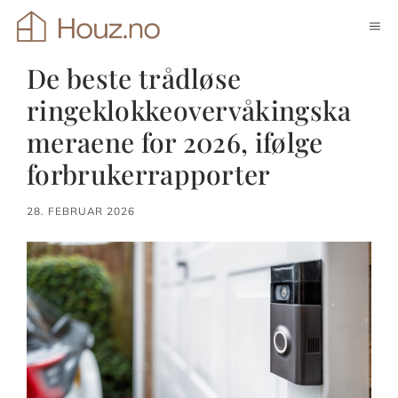
Hopp
ME
til
innhold
De beste trådløse
ringeklokkeovervåkingska
meraene for 2026, ifølge
forbrukerrapporter
28. FEBRUAR 2026