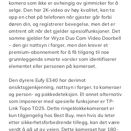
kamera som ikke er avhengig av gimmicker for å
selge. Den har 2K-video av høy kvalitet, kan ta
opp en chat på telefonen når gjester går forbi
døren din, og registrerer bevegelse, men det er
omtrent alt når det gjelder spesialfunksjoner. Det
samme gjelder for Wyze Duo Cam Video Doorbell
– den gir nattsyn i farger, men den krever et
premium-abonnement for å få tilgang til noe
grunnleggende smarte varsler som identifiserer
elementet eller personen på kameraet.
Den dyrere Eufy E340 har derimot
ansiktsgjenkjenning, nattsyn i farger, to kameraer
og person- og pakkedeteksjon. Et annet alternativ
som imponerer med spesielle funksjoner er TP-
Link Tapo TD25. Dette ringeklokkekameraet er
kun tilgjengelig hos Best Buy, men hvis du leter
etter sikkerhetsforbedrende tillegg, kan det være
verdt å gå ut av veien. Dette kameraet har 180-