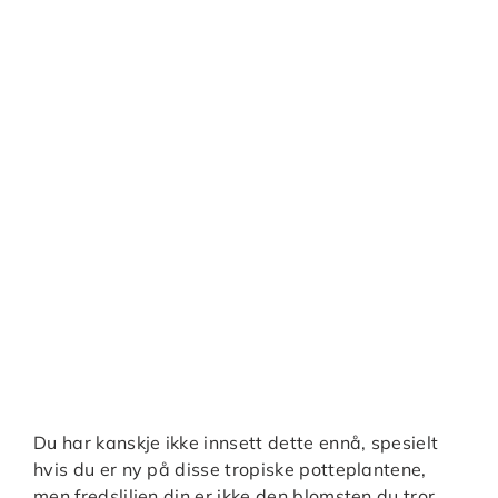
Du har kanskje ikke innsett dette ennå, spesielt
hvis du er ny på disse tropiske potteplantene,
men fredsliljen din er ikke den blomsten du tror