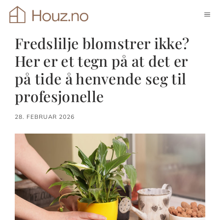
Hopp
ME
til
innhold
Fredslilje blomstrer ikke?
Her er et tegn på at det er
på tide å henvende seg til
profesjonelle
28. FEBRUAR 2026