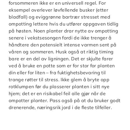
forsommeren ikke er en universell regel. For
eksempel overlever løvfellende busker (etter
bladfall) og eviggrønne bartrær stresset med
ompotting lettere hvis du utfører oppgaven tidlig
på høsten. Noen planter drar nytte av ompotting
senere i vekstsesongen fordi de ikke trenger å
håndtere den potensielt intense varmen sent på
våren og sommeren. Husk også at riktig timing
bare er en del av ligningen. Det er skjulte farer
ved å bruke en potte som er for stor for planten
din eller for liten – fra fuktighetsbevaring til
trange røtter til stress. Ikke glem å bryte opp
rotklumpen før du plasserer planten i sitt nye
hjem; det er en risikabel feil alle gjør når de
ompotter planter. Pass også på at du bruker godt
drenerende, næringsrik jord i de fleste tilfeller.