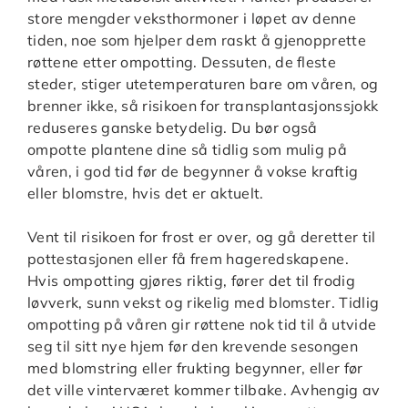
store mengder veksthormoner i løpet av denne
tiden, noe som hjelper dem raskt å gjenopprette
røttene etter ompotting. Dessuten, de fleste
steder, stiger utetemperaturen bare om våren, og
brenner ikke, så risikoen for transplantasjonssjokk
reduseres ganske betydelig. Du bør også
ompotte plantene dine så tidlig som mulig på
våren, i god tid før de begynner å vokse kraftig
eller blomstre, hvis det er aktuelt.
Vent til risikoen for frost er over, og gå deretter til
pottestasjonen eller få frem hageredskapene.
Hvis ompotting gjøres riktig, fører det til frodig
løvverk, sunn vekst og rikelig med blomster. Tidlig
ompotting på våren gir røttene nok tid til å utvide
seg til sitt nye hjem før den krevende sesongen
med blomstring eller frukting begynner, eller før
det ville vinterværet kommer tilbake. Avhengig av