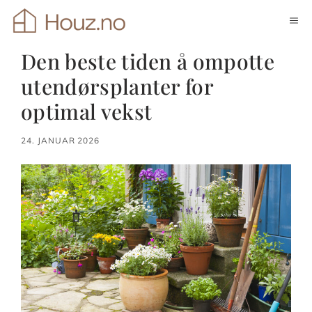
Hopp
ME
til
innhold
Den beste tiden å ompotte
utendørsplanter for
optimal vekst
24. JANUAR 2026