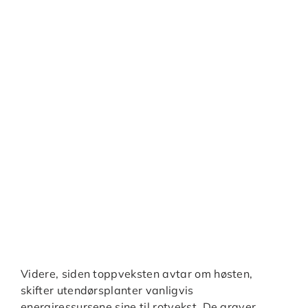
Videre, siden toppveksten avtar om høsten,
skifter utendørsplanter vanligvis
energiressursene sine til rotvekst. De graver