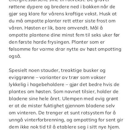
røttene dypere og bredere ned i bakken når de
gjør seg klare for vårens kraftige vekst. Husk at
du må ompotte planter rett etter siste frost om
våren. Høsten er lik, bare omvendt. Mål å
ompotte plantene dine minst fem til seks uker før
den første harde frysingen. Planter som er
følsomme for varme drar nytte av høst ompotting
også.
Spesielt noen stauder, treaktige busker og
eviggrønne – varianter av trær som vokser
lykkelig i hagebeholdere – gjør det bedre hvis de
plantes om høsten. Som navnet tilsier, holder de
bladene sine hele året. Ulempen med evig grønt
er at de mister fuktighet gjennom bladene selv
om vinteren. De trenger et sunt rotsystem for å
unngå vinterforbrenning, og ompotting for sent gir
dem ikke nok tid til å etablere seg i sitt nye hjem.