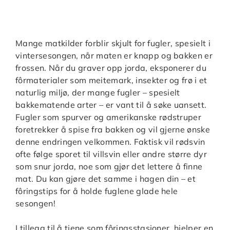
Mange matkilder forblir skjult for fugler, spesielt i
vintersesongen, når maten er knapp og bakken er
frossen. Når du graver opp jorda, eksponerer du
fôrmaterialer som meitemark, insekter og frø i et
naturlig miljø, der mange fugler – spesielt
bakkematende arter – er vant til å søke uansett.
Fugler som spurver og amerikanske rødstruper
foretrekker å spise fra bakken og vil gjerne ønske
denne endringen velkommen. Faktisk vil rødsvin
ofte følge sporet til villsvin eller andre større dyr
som snur jorda, noe som gjør det lettere å finne
mat. Du kan gjøre det samme i hagen din – et
fôringstips for å holde fuglene glade hele
sesongen!
I tillegg til å tjene som fôringsstasjoner, hjelper en