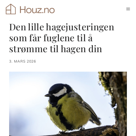
Hopp
ME
til
innhold
Den lille hagejusteringen
som får fuglene til å
strømme til hagen din
3. MARS 2026