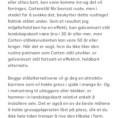
eller slites bort, kan vann komme inn og det vil
forringes. Cortenstål får bevisst ruste, men i
stedet for å svekke det, beskytter dette rustlaget
faktisk stålet under. Som et resultat (og
miljøforhold kan ha en effekt), kan galvanisert stål
landskapskant være bra i 30 år eller mer, men
Corten-stålekvivalenten kan vare 50 år eller
lenger. Når det er sagt, hvis du ikke liker den
rustne patinaen som Corten-stål utvikler, er
galvanisert stål fortsatt et effektivt, holdbart
alternativ.
Begge stålalternativene vil gi deg en attraktiv
barriere som vil holde gress i sjakk i mange år. Og
i motsetning til utleggere eller blokker, er
hammer-in landskapskant relativt enkelt å
installere selv. Det er også en av de beste måtene
å holde grusoppkjørselen låst på plass, slik at du
ikke hele tiden trenger å rive den tilbake i form.