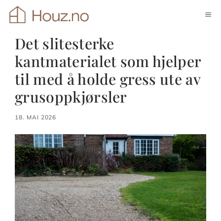
Hopp
ME
til
innhold
Det slitesterke
kantmaterialet som hjelper
til med å holde gress ute av
grusoppkjørsler
18. MAI 2026