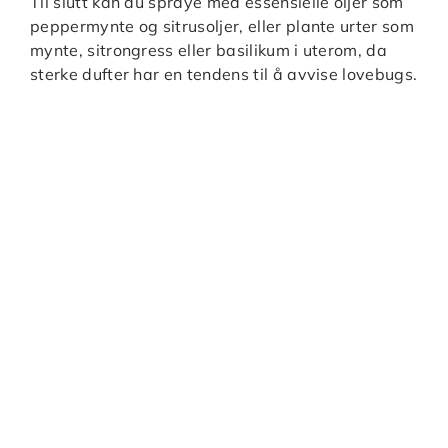
Til slutt kan du spraye med essensielle oljer som
peppermynte og sitrusoljer, eller plante urter som
mynte, sitrongress eller basilikum i uterom, da
sterke dufter har en tendens til å avvise lovebugs.