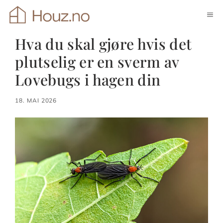
Hopp
ME
til
innhold
Hva du skal gjøre hvis det
plutselig er en sverm av
Lovebugs i hagen din
18. MAI 2026