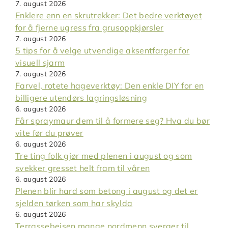
7. august 2026
Enklere enn en skrutrekker: Det bedre verktøyet
for å fjerne ugress fra grusoppkjørsler
7. august 2026
5 tips for å velge utvendige aksentfarger for
visuell sjarm
7. august 2026
Farvel, rotete hageverktøy: Den enkle DIY for en
billigere utendørs lagringsløsning
6. august 2026
Får spraymaur dem til å formere seg? Hva du bør
vite før du prøver
6. august 2026
Tre ting folk gjør med plenen i august og som
svekker gresset helt fram til våren
6. august 2026
Plenen blir hard som betong i august og det er
sjelden tørken som har skylda
6. august 2026
Terrassebeisen mange nordmenn sverger til