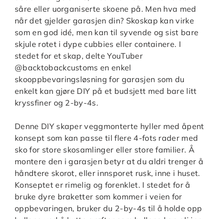
såre eller uorganiserte skoene på. Men hva med
når det gjelder garasjen din? Skoskap kan virke
som en god idé, men kan til syvende og sist bare
skjule rotet i dype cubbies eller containere. I
stedet for et skap, delte YouTuber
@backtobackcustoms en enkel
skooppbevaringsløsning for garasjen som du
enkelt kan gjøre DIY på et budsjett med bare litt
kryssfiner og 2-by-4s.
Denne DIY skaper veggmonterte hyller med åpent
konsept som kan passe til flere 4-fots rader med
sko for store skosamlinger eller store familier. Å
montere den i garasjen betyr at du aldri trenger å
håndtere skorot, eller innsporet rusk, inne i huset.
Konseptet er rimelig og forenklet. I stedet for å
bruke dyre braketter som kommer i veien for
oppbevaringen, bruker du 2-by-4s til å holde opp