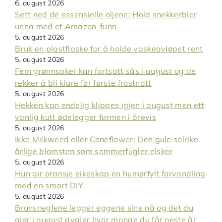
6. august 2026
Sett ned de essensielle oljene: Hold snekkerbier
unna med et Amazon-funn
5. august 2026
Bruk en plastflaske for å holde vaskeavløpet rent
5. august 2026
Fem grønnsaker kan fortsatt sås i august og de
rekker å bli klare før første frostnatt
5. august 2026
Hekken kan endelig klippes igjen i august men ett
vanlig kutt ødelegger formen i årevis
5. august 2026
Ikke Milkweed eller Coneflower: Den gule solrike
årlige blomsten som sommerfugler elsker
5. august 2026
Hun gir oransje eikeskap en humørfylt forvandling
med en smart DIY
5. august 2026
Brunsneglene legger eggene sine nå og det du
gjør i august avgjør hvor mange du får neste år