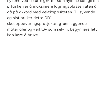
hyllene ved å kutte grøfter som hyllene kan gli inn
i. Tanken er å maksimere lagringsplassen uten å
gå på akkord med vektkapasiteten. Til syvende
og sist bruker dette DIY-
skooppbevaringsprosjektet grunnleggende
materialer og verktøy som selv nybegynnere lett
kan lære å bruke.