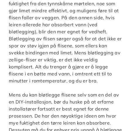
fuktighet fra den tynnskårne mørtelen, noe som
gjør limet mindre effektivt, og muligens føre til at
flisen faller av veggen. På den annen side, hvis
leiren allerede har absorbert vann (ved
bløtlegging), blir den mer egnet for vedheft.
Bløtlegging av flisen sørger også for at det ikke er
spor av støv igjen på flisene, som ellers kan
svekke bindingen med limet. Mens bløtlegging av
zellige-fliser er viktig, er det ikke veldig
komplisert. Alt du trenger å gjøre er å legge
flisene i en bøtte med vann, i omtrent ett til to
minutter i romtemperatur, og du er bra.
Mens du kan bløtlegge flisene selv som en del av
en DIY-installasjon, bør du huske på at erfarne
installatører fortsatt er best egnet for denne
prosessen. De har den nøyaktige ideen om hvor
mye fuktighet den tørre leiren kan absorbere.
Dessuten må du for enhver pris unngå å bløtlegge