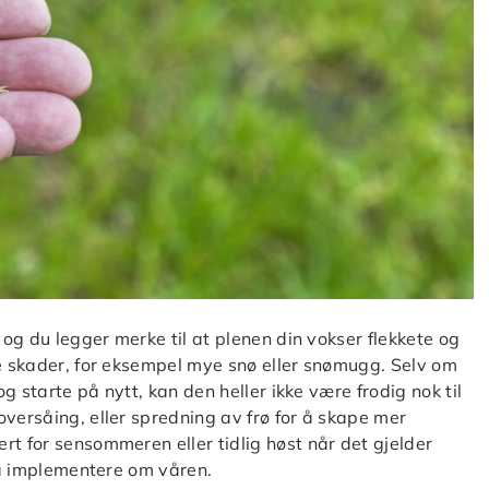
 og du legger merke til at plenen din vokser flekkete og
te skader, for eksempel mye snø eller snømugg. Selv om
og starte på nytt, kan den heller ikke være frodig nok til
oversåing, eller spredning av frø for å skape mer
rt for sensommeren eller tidlig høst når det gjelder
g å implementere om våren.