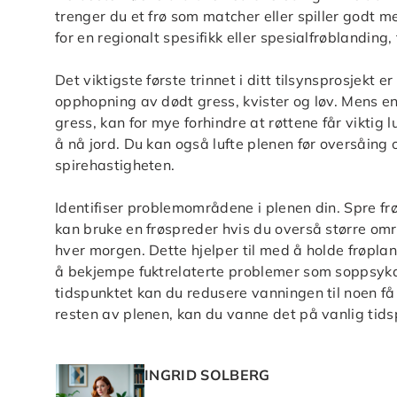
trenger du et frø som matcher eller spiller godt
for en regionalt spesifikk eller spesialfrøblanding
Det viktigste første trinnet i ditt tilsynsprosjekt 
opphopning av dødt gress, kvister og løv. Mens en
gress, kan for mye forhindre at røttene får viktig l
å nå jord. Du kan også lufte plenen før oversåing o
spirehastigheten.
Identifiser problemområdene i plenen din. Spre frø
kan bruke en frøspreder hvis du overså større omr
hver morgen. Dette hjelper til med å holde frøplan
å bekjempe fuktrelaterte problemer som soppsykdo
tidspunktet kan du redusere vanningen til noen 
resten av plenen, kan du vanne det på vanlig tids
INGRID SOLBERG