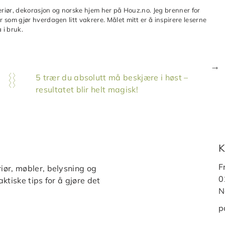
teriør, dekorasjon og norske hjem her på Houz.no. Jeg brenner for
 som gjør hverdagen litt vakrere. Målet mitt er å inspirere leserne
 i bruk.
5 trær du absolutt må beskjære i høst –
resultatet blir helt magisk!
K
F
iør, møbler, belysning og
0
ktiske tips for å gjøre det
N
p