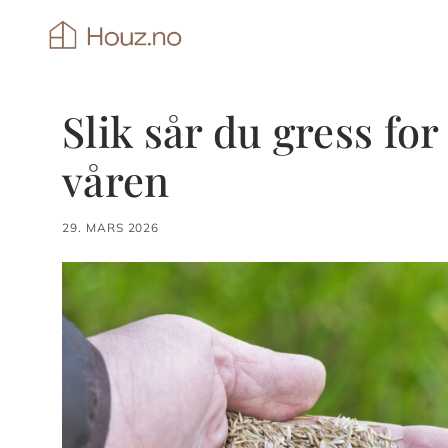
Hopp
til
innhold
Slik sår du gress fo
våren
29. MARS 2026