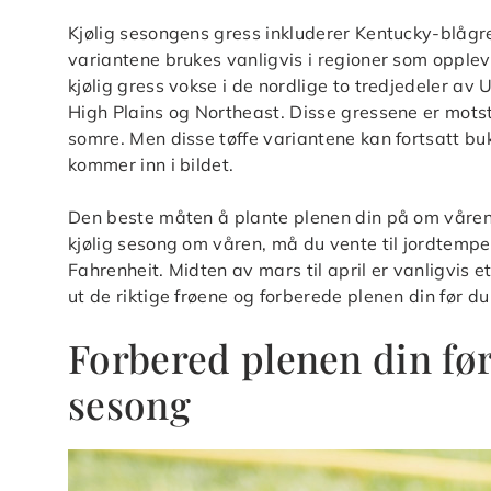
Kjølig sesongens gress inkluderer Kentucky-blågres
variantene brukes vanligvis i regioner som opple
kjølig gress vokse i de nordlige to tredjedeler a
High Plains og Northeast. Disse gressene er mots
somre. Men disse tøffe variantene kan fortsatt bu
kommer inn i bildet.
Den beste måten å plante plenen din på om våren 
kjølig sesong om våren, må du vente til jordtemp
Fahrenheit. Midten av mars til april er vanligvis e
ut de riktige frøene og forberede plenen din før du
Forbered plenen din før 
sesong