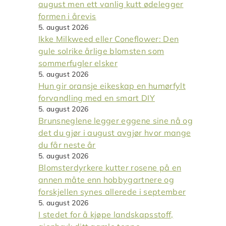
august men ett vanlig kutt ødelegger
formen i årevis
5. august 2026
Ikke Milkweed eller Coneflower: Den
gule solrike årlige blomsten som
sommerfugler elsker
5. august 2026
Hun gir oransje eikeskap en humørfylt
forvandling med en smart DIY
5. august 2026
Brunsneglene legger eggene sine nå og
det du gjør i august avgjør hvor mange
du får neste år
5. august 2026
Blomsterdyrkere kutter rosene på en
annen måte enn hobbygartnere og
forskjellen synes allerede i september
5. august 2026
I stedet for å kjøpe landskapsstoff,