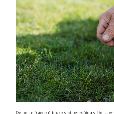
De beste frøene å bruke ved oversåing vil helt av