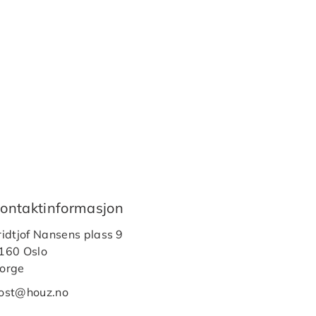
ontaktinformasjon
ridtjof Nansens plass 9
160 Oslo
orge
ost@houz.no