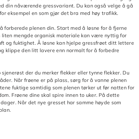
 med din nåværende gressvariant. Du kan også velge å gå
, for eksempel en som gjør det bra med høy trafikk.
er å forberede plenen din. Start med å løsne for å fjerne
 liten mengde organisk materiale kan være nyttig for
uft og fuktighet. Å løsne kan hjelpe gressfrøet ditt lettere
g klippe den litt lavere enn normalt for å forbedre
 sjenerøst der du merker flekker eller tynne flekker. Du
åder. Når frøene er på plass, sørg for å vanne plenen
tene fuktige samtidig som plenen tørker ut før natten for
m. Frøene dine skal spire innen to uker. På dette
få dager. Når det nye gresset har samme høyde som
plan.