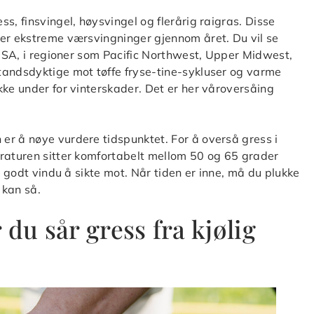
s, finsvingel, høysvingel og flerårig raigras. Disse
ver ekstreme værsvingninger gjennom året. Du vil se
v USA, i regioner som Pacific Northwest, Upper Midwest,
tandsdyktige mot tøffe fryse-tine-sykluser og varme
kke under for vinterskader. Det er her våroversåing
er å nøye vurdere tidspunktet. For å overså gress i
eraturen sitter komfortabelt mellom 50 og 65 grader
t godt vindu å sikte mot. Når tiden er inne, må du plukke
 kan så.
du sår gress fra kjølig