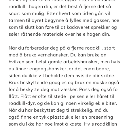
roadkill i hagen din, er det best å fjerne det så
snart som mulig. Etter hvert som tiden går, vil
tarmen til dyret begynne å fylles med gasser, noe
som til slutt kan føre til at kadaveret sprekker og
søler råtnende materiale over hele hagen din.
Når du forbereder deg på å fjerne roadkill, start
med å bruke vernehansker. Du kan bruke en
hvilken som helst gamle arbeidshansker, men hvis
du finner engangshansker, er det enda bedre,
siden du ikke vil beholde dem hvis de blir skitne.
Bruk beskyttende googles og bruk en maske også
for å beskytte deg mot væsker. Pass deg også for
flått. Flått er ofte til stede i pelsen eller håret til
roadkill-dyr, og de kan gi noen virkelig ekle biter.
Når du har beskyttet deg tilstrekkelig, må du
også finne en tykk plastduk eller en presenning
som du ikke har noe imot å kaste. Hvis roadkillen