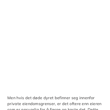
Men hvis det døde dyret befinner seg innenfor
private eiendomsgrenser, er det oftere enn eieren
som er ansvarlig for å fjerne og kaste det. Dette