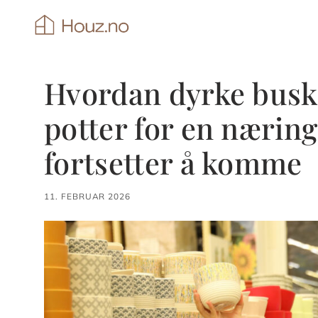
Hopp
til
innhold
Hvordan dyrke busk
potter for en nærin
fortsetter å komme
11. FEBRUAR 2026