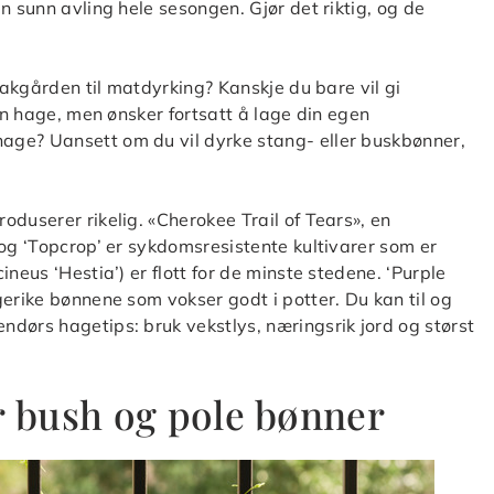
n sunn avling hele sesongen. Gjør det riktig, og de
 bakgården til matdyrking? Kanskje du bare vil gi
 en hage, men ønsker fortsatt å lage din egen
age? Uansett om du vil dyrke stang- eller buskbønner,
duserer rikelig. «Cherokee Trail of Tears», en
 og ‘Topcrop’ er sykdomsresistente kultivarer som er
neus ‘Hestia’) er flott for de minste stedene. ‘Purple
gerike bønnene som vokser godt i potter. Du kan til og
dørs hagetips: bruk vekstlys, næringsrik jord og størst
r bush og pole bønner