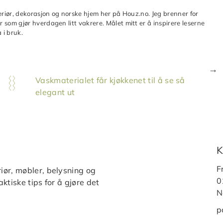
teriør, dekorasjon og norske hjem her på Houz.no. Jeg brenner for
 som gjør hverdagen litt vakrere. Målet mitt er å inspirere leserne
 i bruk.
Vaskmaterialet får kjøkkenet til å se så
elegant ut
K
F
iør, møbler, belysning og
0
ktiske tips for å gjøre det
N
p