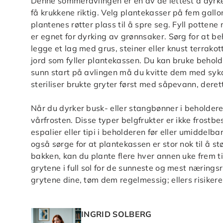
Denne sommeravlingen er en av de lettest å dyrke
få krukkene riktig. Velg plantekasser på fem gall
plantenes røtter plass til å spre seg. Fyll potte
er egnet for dyrking av grønnsaker. Sørg for at be
legge et lag med grus, steiner eller knust terrak
jord som fyller plantekassen. Du kan bruke behold
sunn start på avlingen må du kvitte dem med sy
steriliser brukte gryter først med såpevann, dere
Når du dyrker busk- eller stangbønner i beholdere,
vårfrosten. Disse typer belgfrukter er ikke frostb
espalier eller tipi i beholderen før eller umiddelba
også sørge for at plantekassen er stor nok til å stø
bakken, kan du plante flere hver annen uke frem t
grytene i full sol for de sunneste og mest nærings
grytene dine, tøm dem regelmessig; ellers risikere
INGRID SOLBERG