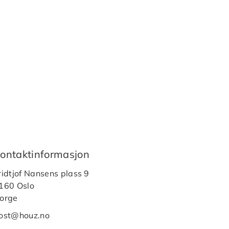
ontaktinformasjon
ridtjof Nansens plass 9
160 Oslo
orge
ost@houz.no