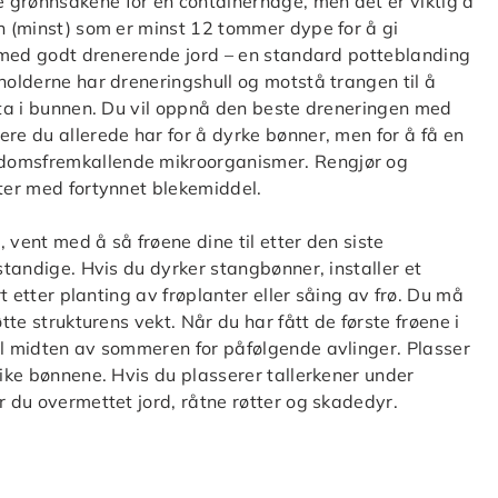
 grønnsakene for en containerhage, men det er viktig å
on (minst) som er minst 12 tommer dype for å gi
ne med godt drenerende jord – en standard potteblanding
holderne har dreneringshull og motstå trangen til å
otta i bunnen. Du vil oppnå den beste dreneringen med
ere du allerede har for å dyrke bønner, men for å få en
kdomsfremkallende mikroorganismer. Rengjør og
tter med fortynnet blekemiddel.
 vent med å så frøene dine til etter den siste
estandige. Hvis du dyrker stangbønner, installer et
rt etter planting av frøplanter eller såing av frø. Du må
tte strukturens vekt. Når du har fått de første frøene i
il midten av sommeren for påfølgende avlinger. Plasser
rike bønnene. Hvis du plasserer tallerkener under
r du overmettet jord, råtne røtter og skadedyr.