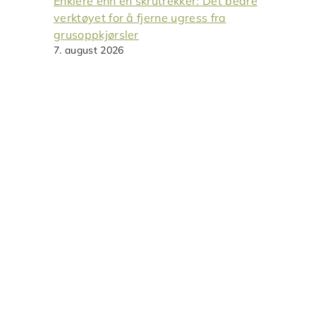
Enklere enn en skrutrekker: Det bedre
verktøyet for å fjerne ugress fra
grusoppkjørsler
7. august 2026