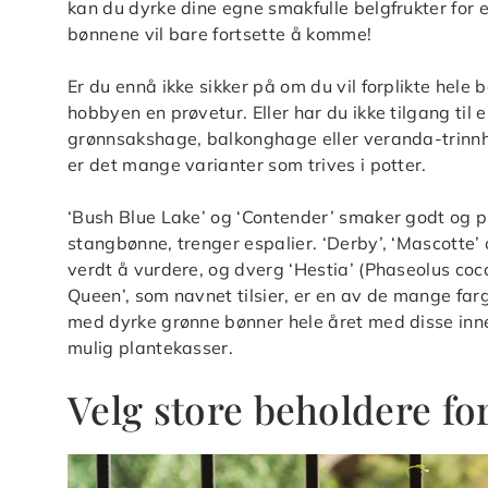
kan du dyrke dine egne smakfulle belgfrukter for e
bønnene vil bare fortsette å komme!
Er du ennå ikke sikker på om du vil forplikte hele
hobbyen en prøvetur. Eller har du ikke tilgang til
grønnsakshage, balkonghage eller veranda-trinnh
er det mange varianter som trives i potter.
‘Bush Blue Lake’ og ‘Contender’ smaker godt og pro
stangbønne, trenger espalier. ‘Derby’, ‘Mascotte’
verdt å vurdere, og dverg ‘Hestia’ (Phaseolus cocci
Queen’, som navnet tilsier, er en av de mange far
med dyrke grønne bønner hele året med disse innen
mulig plantekasser.
Velg store beholdere fo