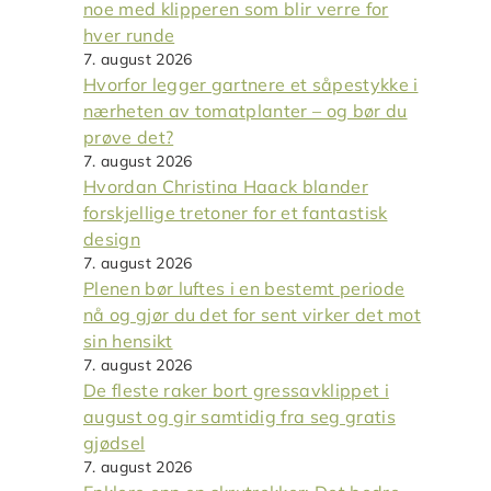
noe med klipperen som blir verre for
hver runde
7. august 2026
Hvorfor legger gartnere et såpestykke i
nærheten av tomatplanter – og bør du
prøve det?
7. august 2026
Hvordan Christina Haack blander
forskjellige tretoner for et fantastisk
design
7. august 2026
Plenen bør luftes i en bestemt periode
nå og gjør du det for sent virker det mot
sin hensikt
7. august 2026
De fleste raker bort gressavklippet i
august og gir samtidig fra seg gratis
gjødsel
7. august 2026