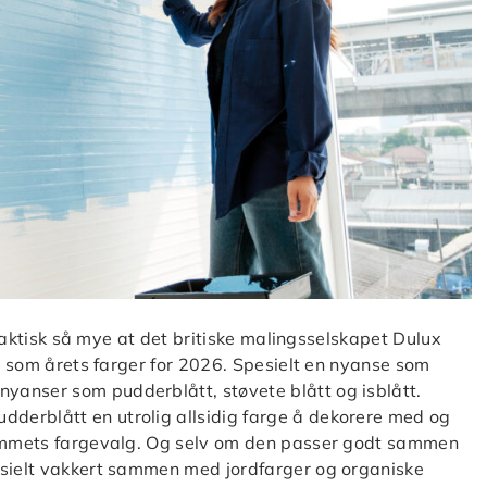
. Faktisk så mye at det britiske malingsselskapet Dulux
tt som årets farger for 2026. Spesielt en nyanse som
yanser som pudderblått, støvete blått og isblått.
derblått en utrolig allsidig farge å dekorere med og
hjemmets fargevalg. Og selv om den passer godt sammen
esielt vakkert sammen med jordfarger og organiske