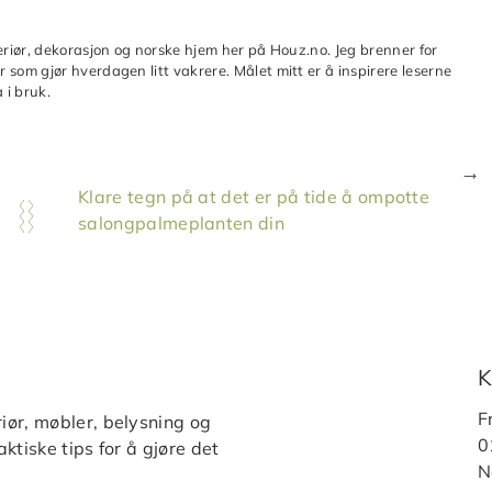
teriør, dekorasjon og norske hjem her på Houz.no. Jeg brenner for
 som gjør hverdagen litt vakrere. Målet mitt er å inspirere leserne
 i bruk.
Klare tegn på at det er på tide å ompotte
salongpalmeplanten din
K
F
iør, møbler, belysning og
0
ktiske tips for å gjøre det
N