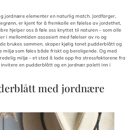
g jordnære elementer en naturlig match. Jordfarger,
rønn, er kjent for å fremkalle en følelse av jordethet,
bre hjelper oss å føle oss knyttet til naturen – som alle
 er i mellomtiden assosiert med følelser av ro og
r de brukes sammen, skaper kjølig tonet pudderblått og
e miljø som føles både friskt og beroligende. Og med
redelig miljø – et sted å lade opp fra stressfaktorene fra
invitere en pudderblått og en jordnær palett inn i
erblått med jordnære