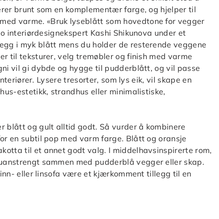
gerer brunt som en komplementær farge, og hjelper til
 med varme. «Bruk lyseblått som hovedtone for vegger
eslo interiørdesignekspert Kashi Shikunova under et
vegg i myk blått mens du holder de resterende veggene
r til teksturer, velg tremøbler og finish med varme
ni vil gi dybde og hygge til pudderblått, og vil passe
interiører. Lysere tresorter, som lys eik, vil skape en
hus-estetikk, strandhus eller minimalistiske,
r blått og gult alltid godt. Så vurder å kombinere
for en subtil pop med varm farge. Blått og oransje
otta til et annet godt valg. I middelhavsinspirerte rom,
r uanstrengt sammen med pudderblå vegger eller skap.
inn- eller linsofa være et kjærkomment tillegg til en